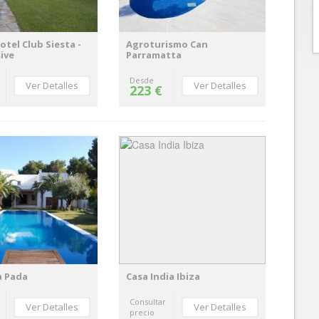
otel Club Siesta -
Agroturismo Can
sive
Parramatta
Desde
Ver Detalles
Ver Detalles
223 €
a Pada
Casa India Ibiza
Consultar
Ver Detalles
Ver Detalles
precio