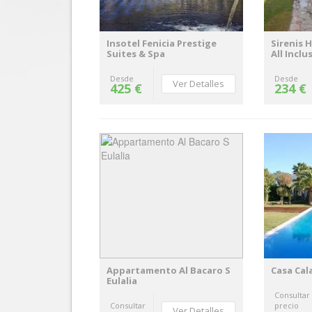
Insotel Fenicia Prestige
Sirenis H
Suites & Spa
All Inclu
Desde
Desde
Ver Detalles
425 €
234 €
Appartamento Al Bacaro S
Casa Cal
Eulalia
Consultar
Consultar
precio
Ver Detalles