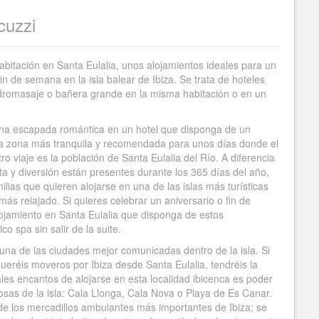
cuzzi
 habitación en Santa Eulalia, unos alojamientos ideales para un
n de semana en la isla balear de Ibiza. Se trata de hoteles
dromasaje o bañera grande en la misma habitación o en un
de una escapada romántica en un hotel que disponga de un
, la zona más tranquila y recomendada para unos días donde el
o viaje es la población de Santa Eulalia del Río. A diferencia
sta y diversión están presentes durante los 365 días del año,
ilias que quieren alojarse en una de las islas más turísticas
ás relajado. Si quieres celebrar un aniversario o fin de
ojamiento en Santa Eulalia que disponga de estos
co spa sin salir de la suite.
s una de las ciudades mejor comunicadas dentro de la isla. Si
queréis moveros por Ibiza desde Santa Eulalia, tendréis la
ales encantos de alojarse en esta localidad ibicenca es poder
osas de la isla: Cala Llonga, Cala Nova o Playa de Es Canar.
de los mercadillos ambulantes más importantes de Ibiza; se