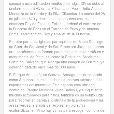
conoce a esta edificación medieval del siglo XIV se debe al
encierro que allí viviera la Princesa de Éboli, Doña Ana de
Mendoza de la Cerda y de Silva Cifuentes. La noche del 28
de julio de 1579 y debido a intrigas y disputas, el por
entonces Rey de España, Felipe II, ordenó el encierro de
la Princesa de Éboli en el Torreón de Pinto y de Antonio
Pérez, secretario del Rey y amante de la Princesa.
Por otra parte, las iglesias parroquiales de Santo Domingo
de Silos, de San José y de San Francisco Javier son obras
arquitectónicas que forman parte del patrimonio histórico y
monumental de Pinto, así como la Ermita del Santísimo
Cristo del Calvario, que alberga una imagen de Cristo cuya
devoción data de hace más de 300 años.
El Parque Arqueológico Gonzalo Arteaga, mejor conocido
como Arqueopinto, es uno de los atractivos turísticos más
importantes del municipio. Este espacio está ubicado
dentro del Parque Municipal Juan Carlos I, y aunque tiene
muchas actividades para niños, también es un bonito lugar
para recorrer en pareja si disfrutáis de la arqueología y las
áreas verdes. Y si sois de recorrer en bici rutas
ecoturísticas, en Pinto hay varias para escoger, como la de